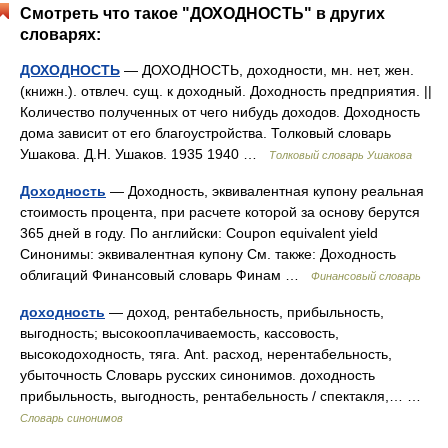
Смотреть что такое "ДОХОДНОСТЬ" в других
словарях:
ДОХОДНОСТЬ
— ДОХОДНОСТЬ, доходности, мн. нет, жен.
(книжн.). отвлеч. сущ. к доходный. Доходность предприятия. ||
Количество полученных от чего нибудь доходов. Доходность
дома зависит от его благоустройства. Толковый словарь
Ушакова. Д.Н. Ушаков. 1935 1940 …
Толковый словарь Ушакова
Доходность
— Доходность, эквивалентная купону реальная
стоимость процента, при расчете которой за основу берутся
365 дней в году. По английски: Coupon equivalent yield
Синонимы: эквивалентная купону См. также: Доходность
облигаций Финансовый словарь Финам …
Финансовый словарь
доходность
— доход, рентабельность, прибыльность,
выгодность; высокооплачиваемость, кассовость,
высокодоходность, тяга. Ant. расход, нерентабельность,
убыточность Словарь русских синонимов. доходность
прибыльность, выгодность, рентабельность / спектакля,… …
Словарь синонимов